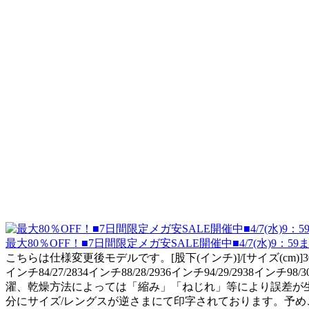
最大80％OFF！■7日間限定メガ安SALE開催中■4/7(水)9：59
こちらは仕様変更後モデルです。[股下(インチ)]/[サイズ(cm)]30/76 32/
インチ84/27/2834インチ88/28/2936インチ94/29
濯、乾燥方法によっては「縮み」「ねじれ」等により誤差が
分にサイズ/レングスが逆さまにて印字されております。予め