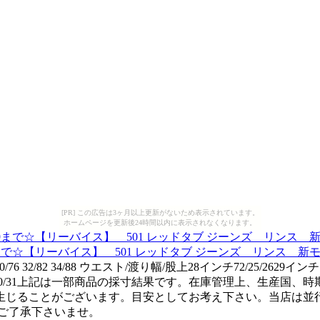
[PR] この広告は3ヶ月以上更新がないため表示されています。
ホームページを更新後24時間以内に表示されなくなります。
まで☆【リーバイス】 501 レッドタブ ジーンズ リンス 新モデル 51
82 34/88 ウエスト/渡り幅/股上28インチ72/25/2629インチ74/25/
/2938インチ98/30/31上記は一部商品の採寸結果です。在庫管理
生じることがございます。目安としてお考え下さい。当店は並
ご了承下さいませ。