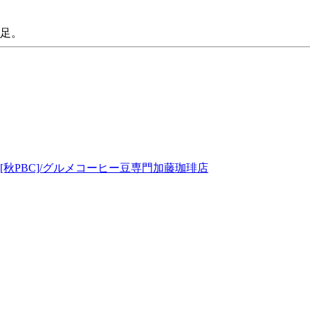
満足。
[秋PBC]/グルメコーヒー豆専門加藤珈琲店