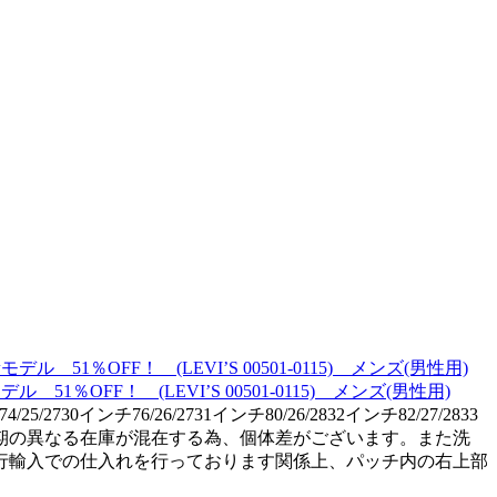
％OFF！ (LEVI’S 00501-0115) メンズ(男性用)
2730インチ76/26/2731インチ80/26/2832インチ82/27/2833
上、生産国、時期の異なる在庫が混在する為、個体差がございます。また洗
行輸入での仕入れを行っております関係上、パッチ内の右上部