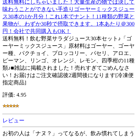
送料無料にしちゃいました！大量生産の物では決して
味わうことができない手造りゴーヤーミックスジュー
ス30本の1か月分！これ1本でナント！11種類の野菜と
果物が、わずか30秒で摂取できます。1本あたり＠300
円！会社で共同購入もOK！
送料無料！飲む野菜サラダジュース30本セット♪「ゴ
ーヤーミックスジュース」原材料はゴーヤー、ゴーヤ
ー種、パクチョイ、ブロッコリー、パセリ、アロエ、
ピーマン、リンゴ、オレンジ、レモン、四季柑の11種
類♪■雑誌に掲載されました！売れすぎてごめんなさ
い！お届けはご注文確認後2週間後になります[冷凍便
指定商品]
評価: 4.95
レビュー
お初の人は「ナヌ？」ってなるが、飲み慣れてしまう