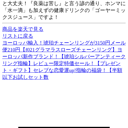
と大丈夫！『良薬は苦し』と言う諺の通り、ホンマに
「水一滴」も加えずの健康ドリンクの「ゴーヤーミッ
クスジュース」ですよ！
商品を楽天で見る
リストに戻る
ヨーロッパ輸入！琥珀チェーンリングが3150円メール
便210円【f021グラマラスローズチェーンリング】ヨ
ーロッパ新作ブランド！【琥珀シルバーアンティーク
リング指輪】レビュー限定特価セール！【プレゼン
ト・ギフト】セレブな恋愛運up!指輪の福袋！【半額
以下お試しセット数