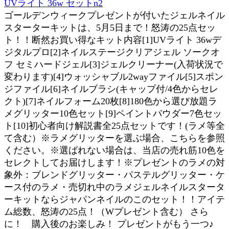
UVライト 36w セットn2
ゴールデンウィークプレゼントが付いたジェルネイル
スターターキットは、5月5日まで！怒涛の25点セッ
ト！！断然お買い得なキット内容[1]UVライト 36wデ
ジタルプロ[2]ネイルステージクリアジェル ソークオ
フ セミハードジェル[3]ジェルクリーナー(入荷状況で
変わります)[4]ウォッシャブル2wayファイル[5]スポン
ジファイル[6]ネイルブラシ(キャップ付/4色からセレ
クト)[7]ネイルフォーム20枚[8]180色から選び放題ラ
メグリッター10色セット[9]ペイントパウダー7色セッ
ト[10]初心者向け解説書全25点セットです！(ラメ等全
て含む）※ラメグリッターを選ぶ場合、こちらを参照
ください。※選ばれない場合は、当店の売れ筋10色を
セレクトしてお届けします！※プレゼントのラメの対
象外：ブレンドグリッター・パステルグリッター・ケ
ース付のラメ・売切れ中のラメジェルネイルスタータ
ーキットならジャパンネイルのこのセット！！アイテ
ム総数、怒涛の25点！（Wプレゼント含む） さら
に！ 購入後のお楽しみ！ プレゼントがもう一つ♪