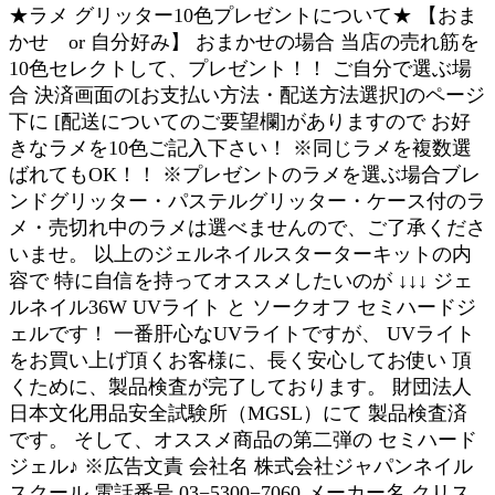
★ラメ グリッター10色プレゼントについて★ 【おま
かせ or 自分好み】 おまかせの場合 当店の売れ筋を
10色セレクトして、プレゼント！！ ご自分で選ぶ場
合 決済画面の[お支払い方法・配送方法選択]のページ
下に [配送についてのご要望欄]がありますので お好
きなラメを10色ご記入下さい！ ※同じラメを複数選
ばれてもOK！！ ※プレゼントのラメを選ぶ場合ブレ
ンドグリッター・パステルグリッター・ケース付のラ
メ・売切れ中のラメは選べませんので、ご了承くださ
いませ。 以上のジェルネイルスターターキットの内
容で 特に自信を持ってオススメしたいのが ↓↓↓ ジェ
ルネイル36W UVライト と ソークオフ セミハードジ
ェルです！ 一番肝心なUVライトですが、 UVライト
をお買い上げ頂くお客様に、長く安心してお使い 頂
くために、製品検査が完了しております。 財団法人
日本文化用品安全試験所（MGSL）にて 製品検査済
です。 そして、オススメ商品の第二弾の セミハード
ジェル♪ ※広告文責 会社名 株式会社ジャパンネイル
スクール 電話番号 03−5300−7060 メーカー名 クリス