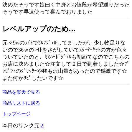
決めたそうです娘曰く中身とお値段が希望通りだった
そうです早速使って喜んでおりました
レベルアップのため…
元々9wのﾗｲﾄでｾﾙﾌｼﾞｪﾙしてましたが、少し物足りな
いので36ｗのﾗｲﾄをさがしていてｽﾀｰﾀｰｷｯﾄの方が色々
ついていたのと、ｾﾐﾊｰﾄﾞｼﾞｪﾙも初めてなのでこちらの
お店に決めました☆注文して２日で到着しました☆ﾌﾟ
ﾚｾﾞﾝﾄのｸﾞﾘｯﾀｰやﾎﾛも沢山量があったので感激です☆
また何かﾘﾋﾟしたいです☆
商品を楽天で見る
商品リストに戻る
トップページ
本日のリンク元|
2
|