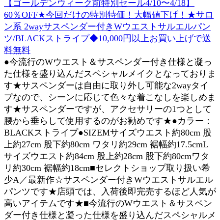
【ゴールデンウィーク前特別セール4/10〜4/18】
60％OFF★今回だけの特別特価！大幅値下げ！★サロ
ン系 2wayサスペンダー付きWウエストサルエルパン
ツ/BLACKストライプ◆10,000円以上お買い上げで送
料無料
●今流行のWウエスト＆サスペンダー付き仕様と凝っ
た仕様を盛り込んだスペシャルメイクとなっておりま
す★サスペンダーは自由に取り外し可能な2wayタイ
プなので、シーンに応じて色々な着こなしを楽しめま
す★サスペンダーですが、アクセサリーの1つとして
腰から垂らして使用するのがお勧めです★●カラー：
BLACKストライプ●SIZEMサイズウエスト約80cm 股
上約27cm 股下約80cm ワタリ約29cm 裾幅約17.5cmL
サイズウエスト約84cm 股上約28cm 股下約80cmワタ
リ約30cm 裾幅約18cm■セレクトショップ取り扱い希
少A／最新作☆サスペンダー付きWウエストサルエル
パンツです★店頭では、入荷後即完売するほど人気が
高いアイテムです★■今流行のWウエスト＆サスペン
ダー付き仕様と凝った仕様を盛り込んだスペシャルメ