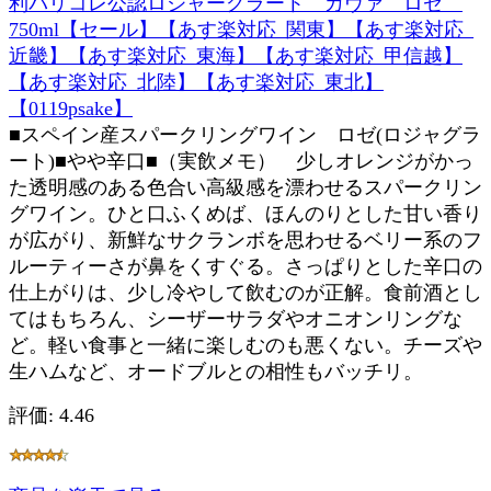
利パリコレ公認ロジャーグラート カヴァ ロゼ
750ml【セール】【あす楽対応_関東】【あす楽対応_
近畿】【あす楽対応_東海】【あす楽対応_甲信越】
【あす楽対応_北陸】【あす楽対応_東北】
【0119psake】
■スペイン産スパークリングワイン ロゼ(ロジャグラ
ート)■やや辛口■（実飲メモ） 少しオレンジがかっ
た透明感のある色合い高級感を漂わせるスパークリン
グワイン。ひと口ふくめば、ほんのりとした甘い香り
が広がり、新鮮なサクランボを思わせるベリー系のフ
ルーティーさが鼻をくすぐる。さっぱりとした辛口の
仕上がりは、少し冷やして飲むのが正解。食前酒とし
てはもちろん、シーザーサラダやオニオンリングな
ど。軽い食事と一緒に楽しむのも悪くない。チーズや
生ハムなど、オードブルとの相性もバッチリ。
評価: 4.46