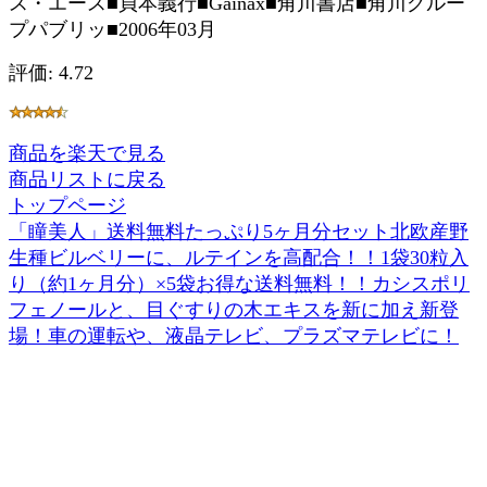
ス・エース■貞本義行■Gainax■角川書店■角川グルー
プパブリッ■2006年03月
評価: 4.72
商品を楽天で見る
商品リストに戻る
トップページ
「瞳美人」送料無料たっぷり5ヶ月分セット北欧産野
生種ビルベリーに、ルテインを高配合！！1袋30粒入
り（約1ヶ月分）×5袋お得な送料無料！！カシスポリ
フェノールと、目ぐすりの木エキスを新に加え新登
場！車の運転や、液晶テレビ、プラズマテレビに！